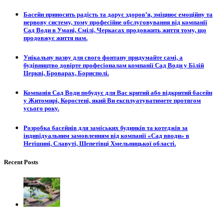
Басейн приносить радість та дарує здоров’я, зміцнює емоційну та
нервову систему, тому професійне обслуговування від компанії
Сад Води в Умані, Смілі, Черкасах продовжить життя тому, що
продовжує життя нам.
Унікальну назву для свого фонтану придумайте самі, а
будівництво довірте професіоналам компанії Сад Води у Білій
Церкві, Броварах, Борисполі.
Компанія Сад Води побудує для Вас критий або відкритий басейн
у Житомирі, Коростені, який Ви експлуатуватимете протягом
усього року.
Розробка басейнів для заміських будинків та котеджів за
індивідуальним замовленням від компанії «Сад вводи» в
Нетішині, Славуті, Шепетівці Хмельницької області.
Recent Posts