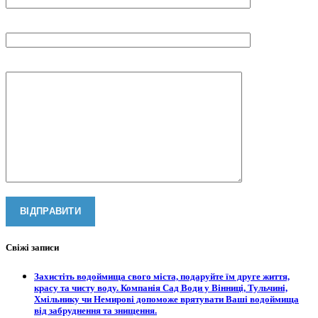
Ваш телефон
Ваше повідомлення
Свіжі записи
Захистіть водоймища свого міста, подаруйте їм друге життя,
красу та чисту воду. Компанія Сад Води у Вінниці, Тульчині,
Хмільнику чи Немирові допоможе врятувати Ваші водоймища
від забруднення та знищення.