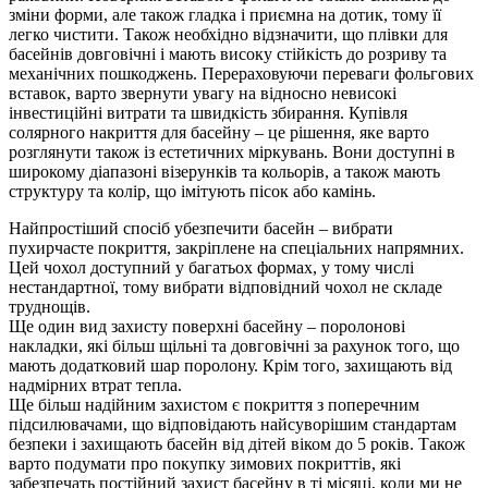
зміни форми, але також гладка і приємна на дотик, тому її
легко чистити. Також необхідно відзначити, що плівки для
басейнів довговічні і мають високу стійкість до розриву та
механічних пошкоджень. Перераховуючи переваги фольгових
вставок, варто звернути увагу на відносно невисокі
інвестиційні витрати та швидкість збирання. Купівля
солярного накриття для басейну – це рішення, яке варто
розглянути також із естетичних міркувань. Вони доступні в
широкому діапазоні візерунків та кольорів, а також мають
структуру та колір, що імітують пісок або камінь.
Найпростіший спосіб убезпечити басейн – вибрати
пухирчасте покриття, закріплене на спеціальних напрямних.
Цей чохол доступний у багатьох формах, у тому числі
нестандартної, тому вибрати відповідний чохол не складе
труднощів.
Ще один вид захисту поверхні басейну – поролонові
накладки, які більш щільні та довговічні за рахунок того, що
мають додатковий шар поролону. Крім того, захищають від
надмірних втрат тепла.
Ще більш надійним захистом є покриття з поперечним
підсилювачами, що відповідають найсуворішим стандартам
безпеки і захищають басейн від дітей віком до 5 років. Також
варто подумати про покупку зимових покриттів, які
забезпечать постійний захист басейну в ті місяці, коли ми не