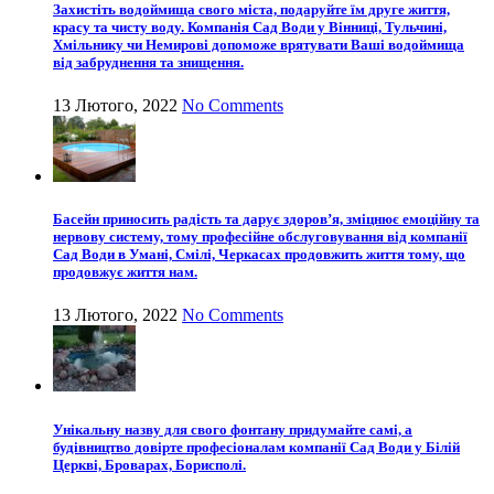
Захистіть водоймища свого міста, подаруйте їм друге життя,
красу та чисту воду. Компанія Сад Води у Вінниці, Тульчині,
Хмільнику чи Немирові допоможе врятувати Ваші водоймища
від забруднення та знищення.
13 Лютого, 2022
No Comments
Басейн приносить радість та дарує здоров’я, зміцнює емоційну та
нервову систему, тому професійне обслуговування від компанії
Сад Води в Умані, Смілі, Черкасах продовжить життя тому, що
продовжує життя нам.
13 Лютого, 2022
No Comments
Унікальну назву для свого фонтану придумайте самі, а
будівництво довірте професіоналам компанії Сад Води у Білій
Церкві, Броварах, Борисполі.