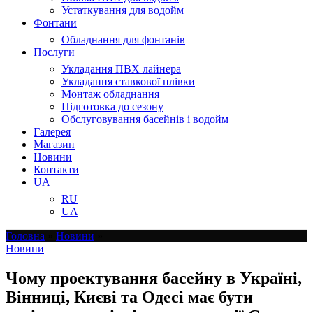
Устаткування для водойм
Фонтани
Обладнання для фонтанів
Послуги
Укладання ПВХ лайнера
Укладання ставкової плівки
Монтаж обладнання
Підготовка до сезону
Обслуговування басейнів і водойм
Галерея
Магазин
Новини
Контакти
UA
RU
UA
Головна
»
Новини
»
Новини
Чому проектування басейну в Україні,
Вінниці, Києві та Одесі має бути