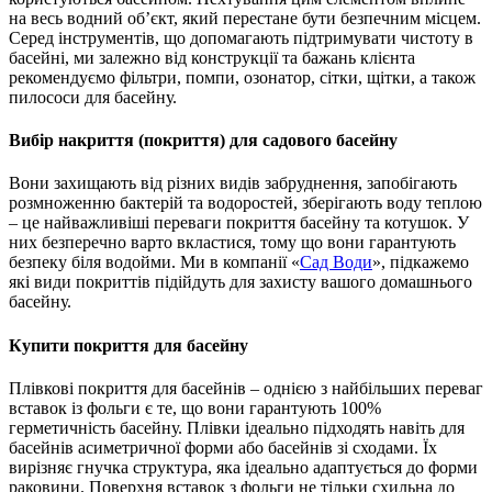
на весь водний об’єкт, який перестане бути безпечним місцем.
Серед інструментів, що допомагають підтримувати чистоту в
басейні, ми залежно від конструкції та бажань клієнта
рекомендуємо фільтри, помпи, озонатор, сітки, щітки, а також
пилососи для басейну.
Вибір накриття (покриття) для садового басейну
Вони захищають від різних видів забруднення, запобігають
розмноженню бактерій та водоростей, зберігають воду теплою
– це найважливіші переваги покриття басейну та котушок. У
них безперечно варто вкластися, тому що вони гарантують
безпеку біля водойми. Ми в компанії «
Сад Води
», підкажемо
які види покриттів підійдуть для захисту вашого домашнього
басейну.
Купити покриття для басейну
Плівкові покриття для басейнів – однією з найбільших переваг
вставок із фольги є те, що вони гарантують 100%
герметичність басейну. Плівки ідеально підходять навіть для
басейнів асиметричної форми або басейнів зі сходами. Їх
вирізняє гнучка структура, яка ідеально адаптується до форми
раковини. Поверхня вставок з фольги не тільки схильна до