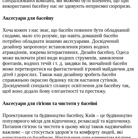
спеціалізованої компанії, ми можемо бути впевнені, що при
використанні басейну нас не здивують неприємні сюрпризи.
Аксесуари для басейну
Хоча кожен з нас знає, що басейн повинен бути обладнаний
сходами, мало хто розуміє, що навіть домашній басейн
потрібно обладнати іншими аксесуарами. Досвідчений
дизайнер запропонує встановлення різних водних
атракціонів, зокрема інтерактивних. Дизайн басейну, Одеса
може включати різні види водних струменів, замовлення
фонтанів, водних течій і т. д. завдяки їм, звичайний басейн
може перетворитися на фантастичний ігровий майданчик для
дітей і дорослих. Також наш дизайнер зробить басейн
справжньою окрасою будинку після настання сутінків.
Досвідчений спеціаліст спланує освітлення для басейну так,
щоб воно додало йому елегантності та престижу.
Аксесуари для гігієни та чистоти у басейні
Проектування та будівництво басейну, Київ – це будівництво
популярного місця для відпочинку, релаксації та відпочинку.
Питання гігієни та чистоти в цьому місці також надзвичайно
важливе – це стосується здоров’я та комфорту людей, які
користуються басейном. Нехтування цим елементом вплине