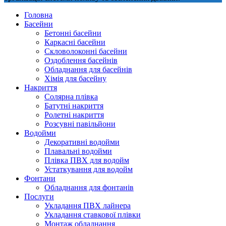
Головна
Басейни
Бетонні басейни
Каркасні басейни
Скловолоконні басейни
Оздоблення басейнів
Обладнання для басейнів
Хімія для басейну
Накриття
Солярна плівка
Батутні накриття
Ролетні накриття
Розсувні павільйони
Водойми
Декоративні водойми
Плавальні водойми
Плівка ПВХ для водойм
Устаткування для водойм
Фонтани
Обладнання для фонтанів
Послуги
Укладання ПВХ лайнера
Укладання ставкової плівки
Монтаж обладнання