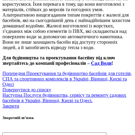
користуємося. Їхня перевага в тому, що вони виготовлені з
матеріалів, стійких до морозів та погодних умов.
Альтернативою вищезгаданим типам покриттів є жалюзі для
басейнів, які на сьогоднішній день є найнадійнішим захистом
домашньої водойми. Жалюзі виготовлені із жорстких,
з’єднаних між собою елементів із ПВХ, які складаються над
поверхнею води за допомогою автоматичного намотника.
Вони не лише захищають басейн від доступу сторонніх
людей, а й запобігають відводу тепла з води.
Для будівництва та проектування басейну під ключ
звертайтесь до компанії професіоналів –
Сад Води
!
Попередня
Проектування та будівництво басейнів для готелів,
СПА та спортивних комплексів в Україні, Вінниці, Києві та
Одесі
Повернутися до списку
Наступна
Послуги будівництва, сервісу та ремонту садових
басейнів в Україні, Вінниці, Києві та Одесі.
Закрити
Зворотній зв’язок
Ваше ім'я