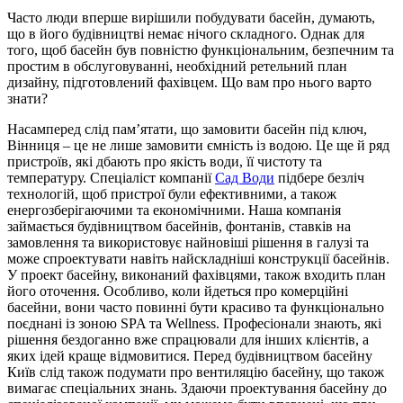
Часто люди вперше вирішили побудувати басейн, думають,
що в його будівництві немає нічого складного. Однак для
того, щоб басейн був повністю функціональним, безпечним та
простим в обслуговуванні, необхідний ретельний план
дизайну, підготовлений фахівцем. Що вам про нього варто
знати?
Насамперед слід пам’ятати, що замовити басейн під ключ,
Вінниця – це не лише замовити ємність із водою. Це ще й ряд
пристроїв, які дбають про якість води, її чистоту та
температуру. Спеціаліст компанії
Сад Води
підбере безліч
технологій, щоб пристрої були ефективними, а також
енергозберігаючими та економічними. Наша компанія
займається будівництвом басейнів, фонтанів, ставків на
замовлення та використовує найновіші рішення в галузі та
може спроектувати навіть найскладніші конструкції басейнів.
У проект басейну, виконаний фахівцями, також входить план
його оточення. Особливо, коли йдеться про комерційні
басейни, вони часто повинні бути красиво та функціонально
поєднані із зоною SPA та Wellness. Професіонали знають, які
рішення бездоганно вже спрацювали для інших клієнтів, а
яких ідей краще відмовитися. Перед будівництвом басейну
Київ слід також подумати про вентиляцію басейну, що також
вимагає спеціальних знань. Здаючи проектування басейну до