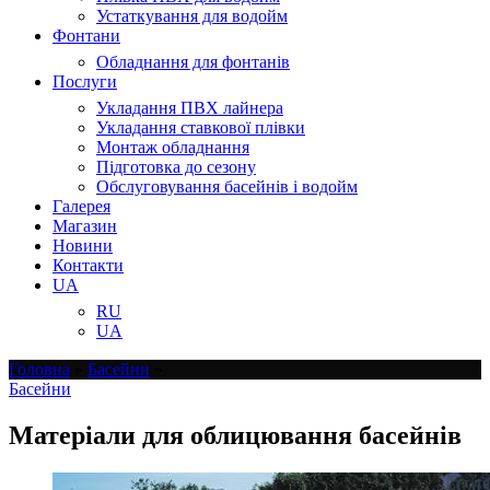
Устаткування для водойм
Фонтани
Обладнання для фонтанів
Послуги
Укладання ПВХ лайнера
Укладання ставкової плівки
Монтаж обладнання
Підготовка до сезону
Обслуговування басейнів і водойм
Галерея
Магазин
Новини
Контакти
UA
RU
UA
Головна
»
Басейни
»
Басейни
Матеріали для облицювання басейнів