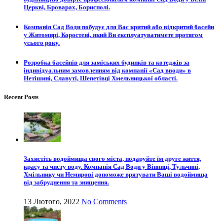
Церкві, Броварах, Борисполі.
Компанія Сад Води побудує для Вас критий або відкритий басейн
у Житомирі, Коростені, який Ви експлуатуватимете протягом
усього року.
Розробка басейнів для заміських будинків та котеджів за
індивідуальним замовленням від компанії «Сад вводи» в
Нетішині, Славуті, Шепетівці Хмельницької області.
Recent Posts
Захистіть водоймища свого міста, подаруйте їм друге життя,
красу та чисту воду. Компанія Сад Води у Вінниці, Тульчині,
Хмільнику чи Немирові допоможе врятувати Ваші водоймища
від забруднення та знищення.
13 Лютого, 2022
No Comments