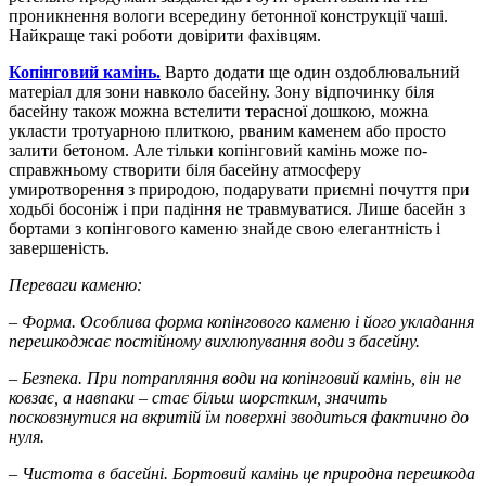
проникнення вологи всередину бетонної конструкції чаші.
Найкраще такі роботи довірити фахівцям.
Копінговий камінь.
Варто додати ще один оздоблювальний
матеріал для зони навколо басейну. Зону відпочинку біля
басейну також можна встелити терасної дошкою, можна
укласти тротуарною плиткою, рваним каменем або просто
залити бетоном. Але тільки копінговий камінь може по-
справжньому створити біля басейну атмосферу
умиротворення з природою, подарувати приємні почуття при
ходьбі босоніж і при падіння не травмуватися. Лише басейн з
бортами з копінгового каменю знайде свою елегантність і
завершеність.
Переваги каменю:
–
Форма. Особлива форма копінгового каменю і його укладання
перешкоджає постійному вихлюпування води з басейну.
– Безпека. При потрапляння води на копінговий камінь, він не
ковзає, а навпаки – стає більш шорстким, значить
посковзнутися на вкритій їм поверхні зводиться фактично до
нуля.
– Чистота в басейні. Бортовий камінь це природна перешкода