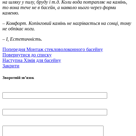
на шляху у пилу, бруду і т.д. Коли вода потрапляє на камінь,
то вона тече не в басейн, а навколо нього через форми
каменю.
– Комфорт. Копінговий камінь не нагрівається на сонці, тому
не обпікає ноги.
– І, Естетичність.
Попередня
Монтаж стекловолоконного басейну
Повернутися до списку
Наступна
Хімія для басейну
Закрити
Зворотній зв’язок
Ваше ім'я
Ваш телефон
Ваше повідомлення