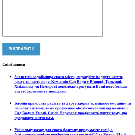
Свіжі записи
Захистіть водоймища свого міста, подаруйте їм друге життя,
красу та чисту воду. Компанія Сад Води у Вінниці, Тульчині,
Хмільнику чи Немирові допоможе врятувати Ваші водоймища
від забруднення та знищення.
Басейн приносить радість та дарує здоров’я, зміцнює емоційну та
нервову систему, тому професійне обслуговування від компанії
Сад Води в Умані, Смілі, Черкасах продовжить життя тому, що
продовжує життя нам.
Унікальну назву для свого фонтану придумайте самі, а
будівництво довірте професіоналам компанії Сад Води у Білій