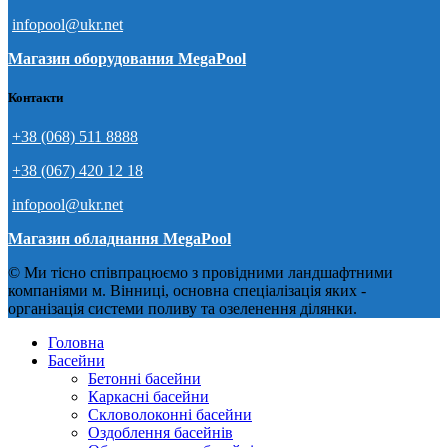
infopool@ukr.net
Магазин оборудования MegaPool
Контакти
+38 (068) 511 8888
+38 (067) 420 12 18
infopool@ukr.net
Магазин обладнання MegaPool
© Ми тісно співпрацюємо з провідними ландшафтними
компаніями м. Вінниці, основна спеціалізація яких -
організація системи поливу та озеленення ділянки.
Головна
Басейни
Бетонні басейни
Каркасні басейни
Скловолоконні басейни
Оздоблення басейнів