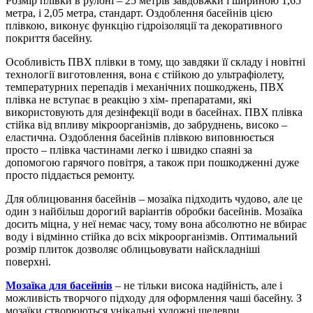
Розмір плівки в рулоні – 25 метрів завдовжки і шириною 1,65
метра, і 2,05 метра, стандарт. Оздоблення басейнів цією
плівкою, виконує функцію гідроізоляції та декоративного
покриття басейну.
Особливість ПВХ плівки в тому, що завдяки її складу і новітні
технології виготовлення, вона є стійкою до ультрафіолету,
температурних перепадів і механічних пошкоджень, ПВХ
плівка не вступає в реакцію з хім- препаратами, які
використовують для дезінфекції води в басейнах. ПВХ плівка
стійка від впливу мікроорганізмів, до забруднень, високо –
еластична. Оздоблення басейнів плівкою виповнюється
просто – плівка частинами легко і швидко спаяні за
допомогою гарячого повітря, а також при пошкодженні дуже
просто піддається ремонту.
Для облицювання басейнів – мозаїка підходить чудово, але це
один з найбільш дорогий варіантів обробки басейнів. Мозаїка
досить міцна, у неї немає часу, тому вона абсолютно не вбирає
воду і відмінно стійка до всіх мікроорганізмів. Оптимальний
розмір плиток дозволяє облицьовувати найскладніші
поверхні.
Мозаїка для басейнів
– не тільки висока надійність, але і
можливість творчого підходу для оформлення чаші басейну. З
мозаїки створюються унікальні художні шедеври.