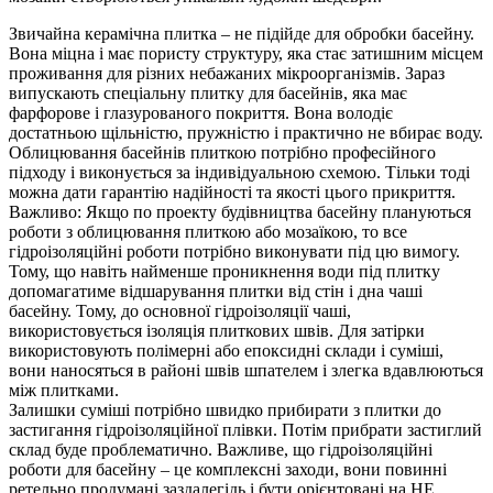
Звичайна керамічна плитка – не підійде для обробки басейну.
Вона міцна і має пористу структуру, яка стає затишним місцем
проживання для різних небажаних мікроорганізмів. Зараз
випускають спеціальну плитку для басейнів, яка має
фарфорове і глазурованого покриття. Вона володіє
достатньою щільністю, пружністю і практично не вбирає воду.
Облицювання басейнів плиткою потрібно професійного
підходу і виконується за індивідуальною схемою. Тільки тоді
можна дати гарантію надійності та якості цього прикриття.
Важливо: Якщо по проекту будівництва басейну плануються
роботи з облицювання плиткою або мозаїкою, то все
гідроізоляційні роботи потрібно виконувати під цю вимогу.
Тому, що навіть найменше проникнення води під плитку
допомагатиме відшарування плитки від стін і дна чаші
басейну. Тому, до основної гідроізоляції чаші,
використовується ізоляція плиткових швів. Для затірки
використовують полімерні або епоксидні склади і суміші,
вони наносяться в районі швів шпателем і злегка вдавлюються
між плитками.
Залишки суміші потрібно швидко прибирати з плитки до
застигання гідроізоляційної плівки. Потім прибрати застиглий
склад буде проблематично. Важливе, що гідроізоляційні
роботи для басейну – це комплексні заходи, вони повинні
ретельно продумані заздалегідь і бути орієнтовані на НЕ