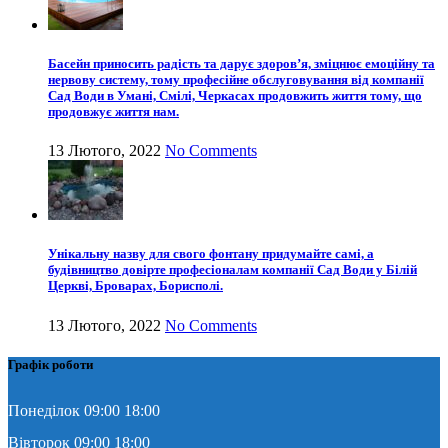
Басейн приносить радість та дарує здоров’я, зміцнює емоційну та
нервову систему, тому професійне обслуговування від компанії
Сад Води в Умані, Смілі, Черкасах продовжить життя тому, що
продовжує життя нам.
13 Лютого, 2022
No Comments
Унікальну назву для свого фонтану придумайте самі, а
будівництво довірте професіоналам компанії Сад Води у Білій
Церкві, Броварах, Борисполі.
13 Лютого, 2022
No Comments
Графік роботи
Понеділок 09:00 18:00
Вівторок 09:00 18:00