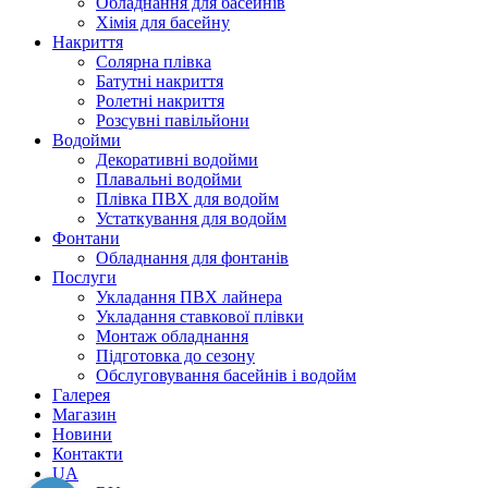
Обладнання для басейнів
Хімія для басейну
Накриття
Солярна плівка
Батутні накриття
Ролетні накриття
Розсувні павільйони
Водойми
Декоративні водойми
Плавальні водойми
Плівка ПВХ для водойм
Устаткування для водойм
Фонтани
Обладнання для фонтанів
Послуги
Укладання ПВХ лайнера
Укладання ставкової плівки
Монтаж обладнання
Підготовка до сезону
Обслуговування басейнів і водойм
Галерея
Магазин
Новини
Контакти
UA