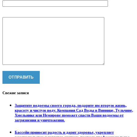
Ваше сообщение
Свежие записи
Защитите водоемы своего города, подарите им вторую жизнь,
красоту и чистую воду. Компания Сад Воды в Виннице, Тульчине,
Хмельнике или Немирове поможет спасти Ваши водоемы от
загрязнения и уничтожения.
Бассейн приносит радость и дарит здоровье, укрепляет