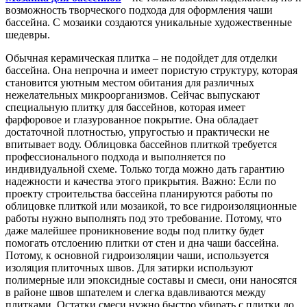
возможность творческого подхода для оформления чаши
бассейна. С мозаики создаются уникальные художественные
шедевры.
Обычная керамическая плитка – не подойдет для отделки
бассейна. Она непрочна и имеет пористую структуру, которая
становится уютным местом обитания для различных
нежелательных микроорганизмов. Сейчас выпускают
специальную плитку для бассейнов, которая имеет
фарфоровое и глазурованное покрытие. Она обладает
достаточной плотностью, упругостью и практически не
впитывает воду. Облицовка бассейнов плиткой требуется
профессионального подхода и выполняется по
индивидуальной схеме. Только тогда можно дать гарантию
надежности и качества этого прикрытия. Важно: Если по
проекту строительства бассейна планируются работы по
облицовке плиткой или мозаикой, то все гидроизоляционные
работы нужно выполнять под это требование. Потому, что
даже малейшее проникновение воды под плитку будет
помогать отслоению плитки от стен и дна чаши бассейна.
Потому, к основной гидроизоляции чаши, используется
изоляция плиточных швов. Для затирки используют
полимерные или эпоксидные составы и смеси, они наносятся
в районе швов шпателем и слегка вдавливаются между
плитками. Остатки смеси нужно быстро убирать с плитки до