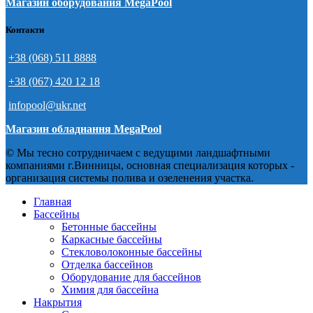
Магазин оборудования MegaPool
Контакти
+38 (068) 511 8888
+38 (067) 420 12 18
infopool@ukr.net
Магазин обладнання MegaPool
© Мы тесно сотрудничаем с ведущими ландшафтными
компаниями г.Винницы, основная специализация которых -
организация системы полива и озеленения участка.
Главная
Бассейны
Бетонные бассейны
Каркасные бассейны
Стекловолоконные бассейны
Отделка бассейнов
Оборудование для бассейнов
Химия для бассейна
Накрытия