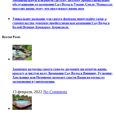
эмоциональную и нервную систему, поэтому профессиональное
обслуживание от компании Сад Воды в Умани, Смеле, Черкассах
продлит жизнь тому, что продлевает жизнь нам
Уникальное название для своего фонтана придумайте сами, а
строительство доверьте профессионалам компании Сад Воды в
Белой Церкви, Броварах, Борисполе.
Recent Posts
Защитите водоемы своего города, подарите им вторую жизнь,
красоту и чистую воду. Компания Сад Воды в Виннице, Тульчине,
Хмельнике или Немирове поможет спасти Ваши водоемы от
загрязнения и уничтожения.
13 февраля, 2022
No Comments