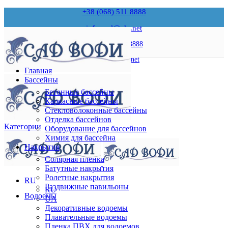
+38 (068) 511 8888
infopool@ukr.net
+38 (068) 511 8888
infopool@ukr.net
Главная
Бассейны
Бетонные бассейны
Каркасные бассейны
Стекловолоконные бассейны
Отделка бассейнов
Категории
Оборудование для бассейнов
Химия для бассейна
Накрытия
Солярная пленка
Батутные накрытия
Ролетные накрытия
RU
Раздвижные павильоны
RU
Водоемы
UA
Декоративные водоемы
Плавательные водоемы
Пленка ПВХ для водоемов