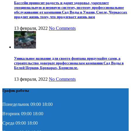
Бассейн приносит радость и дарит здоровье, укрепляет
эмоциональную и нервную систему, поэтому профессиональное
обслуживание от компании Сад Воды в Умани, Смеле, Черкассах
продлит жизнь тому, что продлевает жизнь нам
13 февраля, 2022
No Comments
Уникальное название для своего фонтана придумайте сами, а
строительство доверьте профессионалам компании Сад Воды в
Белой Церкви, Броварах, Борисполе.
13 февраля, 2022
No Comments
График работы
Понедельник 09:00 18:00
Вторник 09:00 18:00
Среда 09:00 18:00