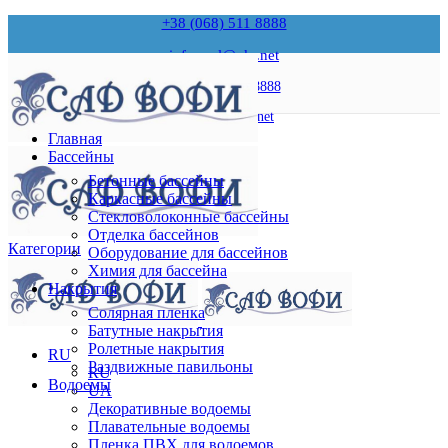
+38 (068) 511 8888
infopool@ukr.net
+38 (068) 511 8888
infopool@ukr.net
Главная
Бассейны
Бетонные бассейны
Каркасные бассейны
Стекловолоконные бассейны
Отделка бассейнов
Категории
Оборудование для бассейнов
Химия для бассейна
Накрытия
Солярная пленка
Батутные накрытия
Ролетные накрытия
RU
Раздвижные павильоны
RU
Водоемы
UA
Декоративные водоемы
Плавательные водоемы
Пленка ПВХ для водоемов