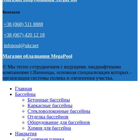
Контакти
+38 (068) 511 8888
+38 (067) 420 12 18
infopool@ukr.net
Магазин обладнання MegaPool
© Мы тесно сотрудничаем с ведущими ландшафтными
компаниями г.Винницы, основная специализация которых -
организация системы полива и озеленения участка.
Главная
Бассейны
Бетонные бассейны
Каркасные бассейны
Стекловолоконные бассейны
Отделка бассейнов
Оборудование для бассейнов
Химия для бассейна
Накрытия
Солярная пленка