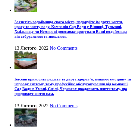
Захистіть водоймища свого міста, подаруйте їм друге життя,
красу та чисту воду. Компанія Сад Води у Вінниці, Тульчині,
Хмільнику чи Немирові допоможе врятувати Ваші водоймища
від забруднення та знищення.
13 Лютого, 2022
No Comments
Басейн приносить радість та дарує здоров’я, зміцнює емоційну та
нервову систему, тому професійне обслуговування від компанії
Сад Води в Умані, Смілі, Черкасах продовжить життя тому, що
продовжує життя нам.
13 Лютого, 2022
No Comments