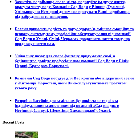
Захистіть водоймища свого міста, подаруйте їм друге життя,
красу та чисту воду. Компанія Сад Води у Вінниці, Тульчині,
Хмільнику чи Немирові допоможе врятувати Ваші водоймища
від забруднення та знищення.
Басейн приносить радість та дарує здоров’я, зміцнює емоційну та
нервову систему, тому професійне обслуговування від компанії
Сад Води в Умані, Смілі, Черкасах продовжить життя тому, що
продовжує життя нам.
Унікальну назву для свого фонтану придумайте самі, а
будівництво довірте професіоналам компанії Сад Води у Білій
Церкві, Броварах, Борисполі.
Компанія Сад Води побудує для Вас критий або відкритий басейн
у Житомирі, Коростені, який Ви експлуатуватимете протягом
усього року.
Розробка басейнів для заміських будинків та котеджів за
індивідуальним замовленням від компанії «Сад вводи» в
Нетішині, Славуті, Шепетівці Хмельницької області.
Recent Posts