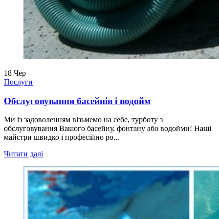
18
Чер
Послуги
Обслуговування басейнів і водойм
Ми із задоволенням візьмемо на себе, турботу з
обслуговування Вашого басейну, фонтану або водойми! Наші
майстри швидко і професійно ро...
Читати далі