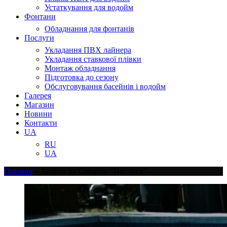
Устаткування для водойм
Фонтани
Обладнання для фонтанів
Послуги
Укладання ПВХ лайнера
Укладання ставкової плівки
Монтаж обладнання
Підготовка до сезону
Обслуговування басейнів і водойм
Галерея
Магазин
Новини
Контакти
UA
RU
UA
Головна
»
Archive by Category "Послуги"