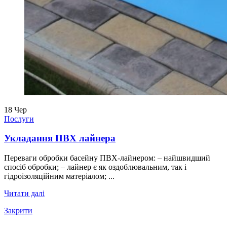
18
Чер
Послуги
Укладання ПВХ лайнера
Переваги обробки басейну ПВХ-лайнером: – найшвидший
спосіб обробки; – лайнер є як оздоблювальним, так і
гідроізоляційним матеріалом; ...
Читати далі
Закрити