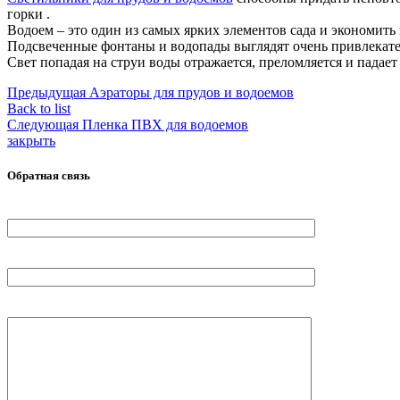
горки .
Водоем – это один из самых ярких элементов сада и экономить 
Подсвеченные фонтаны и водопады выглядят очень привлекате
Свет попадая на струи воды отражается, преломляется и падает
Предыдущая
Аэраторы для прудов и водоемов
Back to list
Следующая
Пленка ПВХ для водоемов
закрыть
Обратная связь
Ваше Имя
Ваш телефон
Ваше сообщение