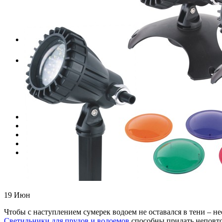
Декоративные водоемы
Плавательные водоемы
Пленка ПВХ для водоемов
Оборудование для водоемов
Фонтаны
Оборудование для фонтанов
Услуги
Укладка ПВХ лайнера
Укладка прудовой плёнки
Монтаж оборудования
Подготовка к сезону
Обслуживание бассейнов и водоемов
Галерея
Магазин
Новости
Контакты
RU
RU
UA
19
Июн
Чтобы с наступлением сумерек водоем не оставался в тени – н
Светильники для прудов и водоемов
способны придать неповто