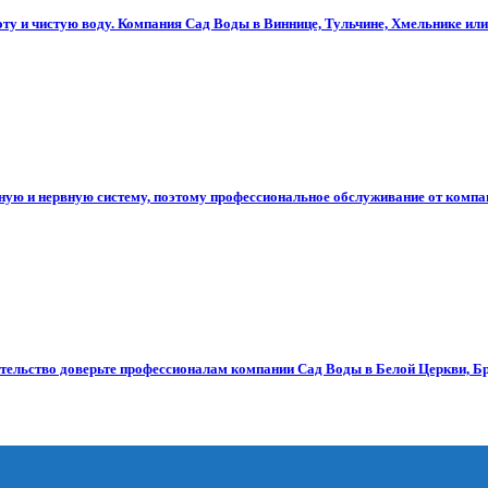
оту и чистую воду. Компания Сад Воды в Виннице, Тульчине, Хмельнике и
ьную и нервную систему, поэтому профессиональное обслуживание от компа
ительство доверьте профессионалам компании Сад Воды в Белой Церкви, Б