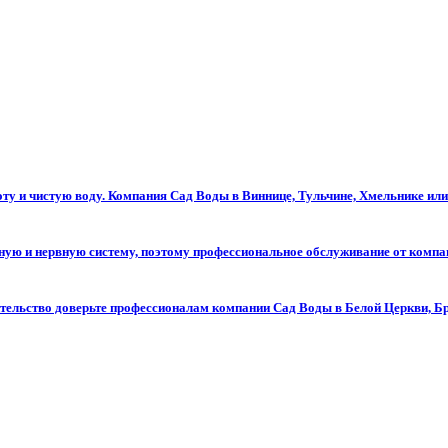
оту и чистую воду. Компания Сад Воды в Виннице, Тульчине, Хмельнике и
ьную и нервную систему, поэтому профессиональное обслуживание от компа
ительство доверьте профессионалам компании Сад Воды в Белой Церкви, Б