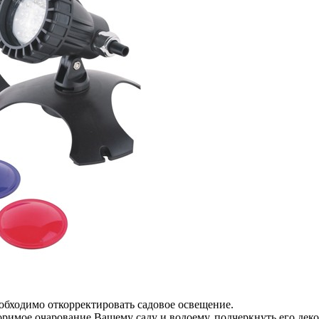
еобходимо откорректировать садовое освещение.
римое очарование Вашему саду и водоему, подчеркнуть его дек