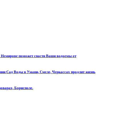
ли Немирове поможет спасти Ваши водоемы от
нии Сад Воды в Умани, Смеле, Черкассах продлит жизнь
роварах, Борисполе.