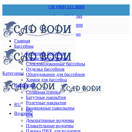
+38 (068) 511 8888
infopool@ukr.net
+38 (068) 511 8888
infopool@ukr.net
Главная
Бассейны
Бетонные бассейны
Каркасные бассейны
Стекловолоконные бассейны
Отделка бассейнов
Категории
Оборудование для бассейнов
Химия для бассейна
Накрытия
Солярная пленка
Батутные накрытия
Ролетные накрытия
RU
Раздвижные павильоны
RU
Водоемы
UA
Декоративные водоемы
Плавательные водоемы
Пленка ПВХ для водоемов