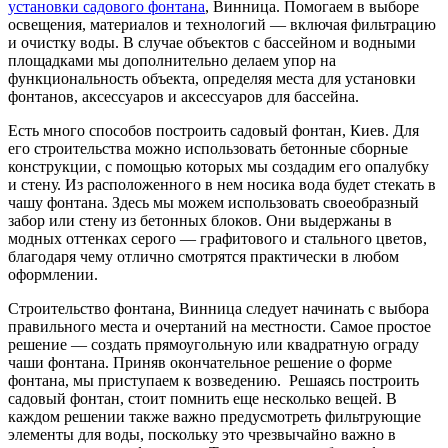
установки садового фонтана
, Винница. Помогаем в выборе
освещения, материалов и технологий — включая фильтрацию
и очистку воды. В случае объектов с бассейном и водными
площадками мы дополнительно делаем упор на
функциональность объекта, определяя места для установки
фонтанов, аксессуаров и аксессуаров для бассейна.
Есть много способов построить садовый фонтан, Киев. Для
его строительства можно использовать бетонные сборные
конструкции, с помощью которых мы создадим его опалубку
и стену. Из расположенного в нем носика вода будет стекать в
чашу фонтана. Здесь мы можем использовать своеобразный
забор или стену из бетонных блоков. Они выдержаны в
модных оттенках серого — графитового и стального цветов,
благодаря чему отлично смотрятся практически в любом
оформлении.
Строительство фонтана, Винница следует начинать с выбора
правильного места и очертаний на местности. Самое простое
решение — создать прямоугольную или квадратную ограду
чаши фонтана. Приняв окончательное решение о форме
фонтана, мы приступаем к возведению. Решаясь построить
садовый фонтан, стоит помнить еще несколько вещей. В
каждом решении также важно предусмотреть фильтрующие
элементы для воды, поскольку это чрезвычайно важно в