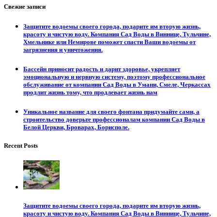
Свежие записи
Защитите водоемы своего города, подарите им вторую жизнь,
красоту и чистую воду. Компания Сад Воды в Виннице, Тульчине,
Хмельнике или Немирове поможет спасти Ваши водоемы от
загрязнения и уничтожения.
Бассейн приносит радость и дарит здоровье, укрепляет
эмоциональную и нервную систему, поэтому профессиональное
обслуживание от компании Сад Воды в Умани, Смеле, Черкассах
продлит жизнь тому, что продлевает жизнь нам
Уникальное название для своего фонтана придумайте сами, а
строительство доверьте профессионалам компании Сад Воды в
Белой Церкви, Броварах, Борисполе.
Recent Posts
Защитите водоемы своего города, подарите им вторую жизнь,
красоту и чистую воду. Компания Сад Воды в Виннице, Тульчине,