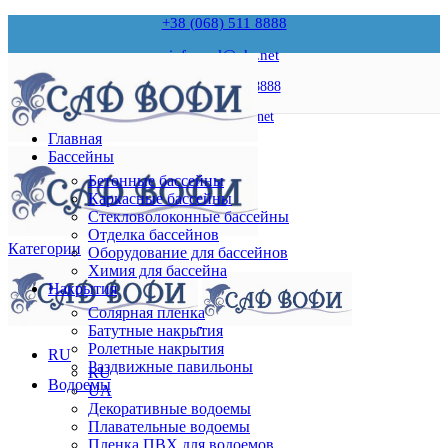
+38 (068) 511 8888
infopool@ukr.net
+38 (068) 511 8888
infopool@ukr.net
Главная
Бассейны
Бетонные бассейны
Каркасные бассейны
Стекловолоконные бассейны
Отделка бассейнов
Категории
Оборудование для бассейнов
Химия для бассейна
Накрытия
Солярная пленка
Батутные накрытия
Ролетные накрытия
RU
Раздвижные павильоны
RU
Водоемы
UA
Декоративные водоемы
Плавательные водоемы
Пленка ПВХ для водоемов