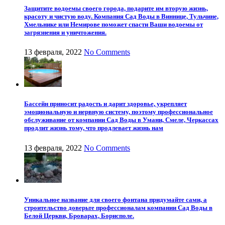
Защитите водоемы своего города, подарите им вторую жизнь,
красоту и чистую воду. Компания Сад Воды в Виннице, Тульчине,
Хмельнике или Немирове поможет спасти Ваши водоемы от
загрязнения и уничтожения.
13 февраля, 2022
No Comments
Бассейн приносит радость и дарит здоровье, укрепляет
эмоциональную и нервную систему, поэтому профессиональное
обслуживание от компании Сад Воды в Умани, Смеле, Черкассах
продлит жизнь тому, что продлевает жизнь нам
13 февраля, 2022
No Comments
Уникальное название для своего фонтана придумайте сами, а
строительство доверьте профессионалам компании Сад Воды в
Белой Церкви, Броварах, Борисполе.